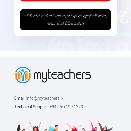
වෙබ් අඩවියේ කටයුතු ගැන වැඩිදුර දැනුවත්වන්න,
මෙතනින් පිවිසෙන්න
Email:
info@myteachers.lk
Technical Support:
+94 (76) 199 1223