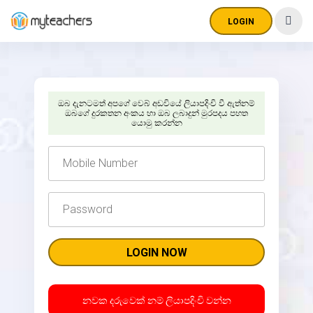
LOGIN
ඔබ දැනටමත් අපගේ වෙබ් අඩවියේ ලියාපදිංචි වී ඇත්නම්
ඔබගේ දුරකතන අංකය හා ඔබ ලබාදුන් මුරපදය පහත
යොමු කරන්න
නවක දරුවෙක් නම් ලියාපදිංචි වන්න