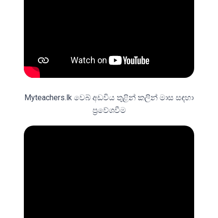
Myteachers.lk වෙබ් අඩවිය තුළින් කලින් මාස සඳහා
ප්‍රවේශවීම