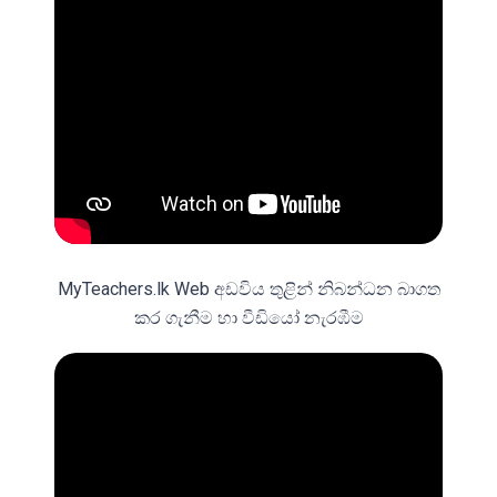
MyTeachers.lk Web අඩවිය තුළින් නිබන්ධන බාගත
කර ගැනීම හා වීඩියෝ නැරඹීම