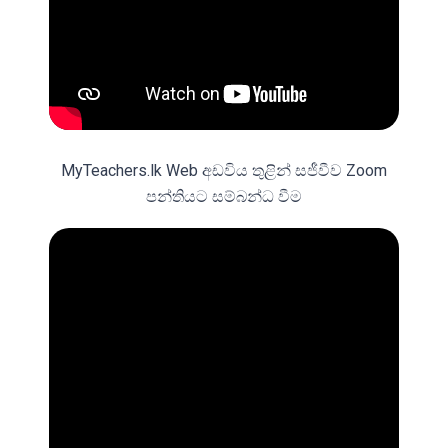
MyTeachers.lk Web අඩවිය තුළින් සජීවීව Zoom
පන්තියට සම්බන්ධ වීම