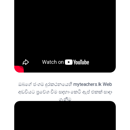
ඔබගේ ජංගම දුරකථනයෙහි myteachers.lk Web
අඩවියට ප්‍රවේශ වීම සඳහා කෙටි ඇප් එකක් සාදා
ගැනීම