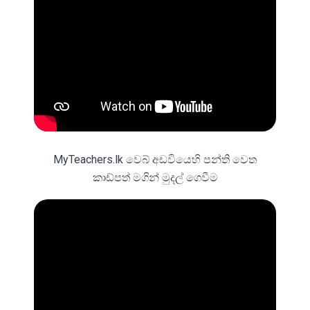
MyTeachers.lk වෙබ් අඩවියෙහි පන්ති වෙත
කාඩ්පත් මගින් මුදල් ගෙවීම