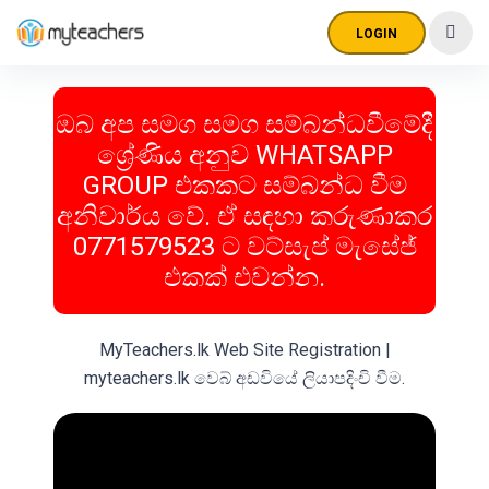
LOGIN
ඔබ අප සමග සමග සම්බන්ධවීමේදී
ශ්‍රේණිය අනුව WHATSAPP
GROUP එකකට සම්බන්ධ වීම
අනිවාර්ය වේ. ඒ සඳහා කරුණාකර
0771579523 ට වට්සැප් මැසේජ්
එකක් එවන්න.
MyTeachers.lk Web Site Registration |
myteachers.lk වෙබ් අඩවියේ ලියාපදිංචි වීම.