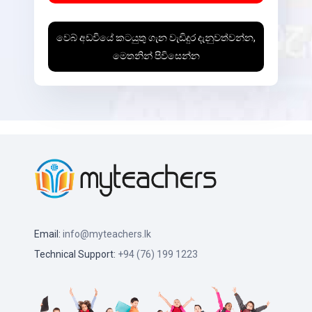
වෙබ් අඩවියේ කටයුතු ගැන වැඩිදුර දැනුවත්වන්න,
මෙතනින් පිවිසෙන්න
Email:
info@myteachers.lk
Technical Support:
+94 (76) 199 1223