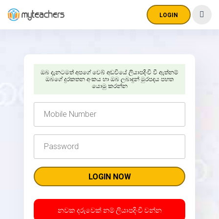
LOGIN
ඔබ දැනටමත් අපගේ වෙබ් අඩවියේ ලියාපදිංචි වී ඇත්නම්
ඔබගේ දුරකතන අංකය හා ඔබ ලබාදුන් මුරපදය පහත
යොමු කරන්න
නවක දරුවෙක් නම් ලියාපදිංචි වන්න