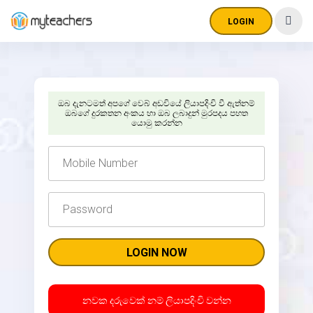
LOGIN
ඔබ දැනටමත් අපගේ වෙබ් අඩවියේ ලියාපදිංචි වී ඇත්නම්
ඔබගේ දුරකතන අංකය හා ඔබ ලබාදුන් මුරපදය පහත
යොමු කරන්න
නවක දරුවෙක් නම් ලියාපදිංචි වන්න