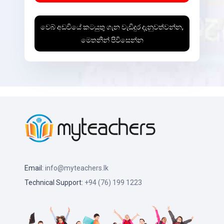
වෙබ් අඩවියේ කටයුතු ගැන වැඩිදුර දැනුවත්වන්න,
මෙතනින් පිවිසෙන්න
Email:
info@myteachers.lk
Technical Support:
+94 (76) 199 1223