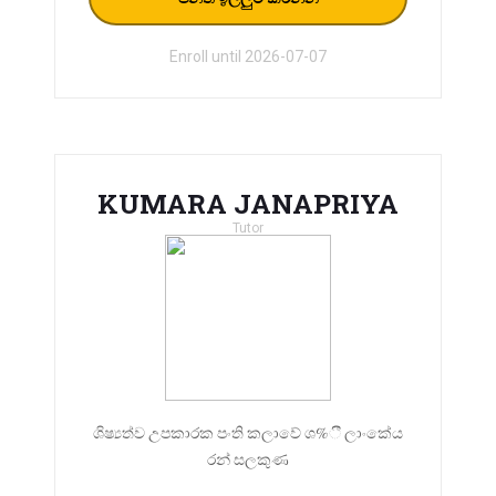
Enroll until 2026-07-07
KUMARA JANAPRIYA
Tutor
ශිෂ්‍යත්ව උපකාරක පංති කලාවේ ශ%ී ලාංකේය
රන් සලකුණ