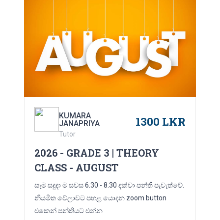
KUMARA
1300 LKR
JANAPRIYA
Tutor
2026 - GRADE 3 | THEORY
CLASS - AUGUST
සෑම සදුදා ම සවස 6.30 - 8.30 දක්වා පන්ති පැවැත්වේ.
නියමිත වේලාවට පහළ යොදන zoom button
එකෙන් පන්තියට එන්න