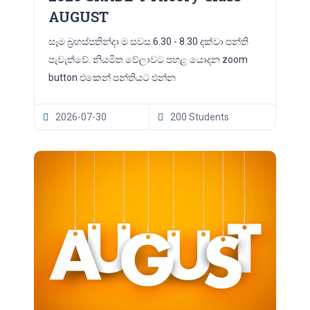
AUGUST
සෑම බ්‍රහස්පතින්දා ම සවස 6.30 - 8.30 දක්වා පන්ති
පැවැත්වේ. නියමිත වේලාවට පහළ යොදන zoom
button එකෙන් පන්තියට එන්න
2026-07-30
200 Students