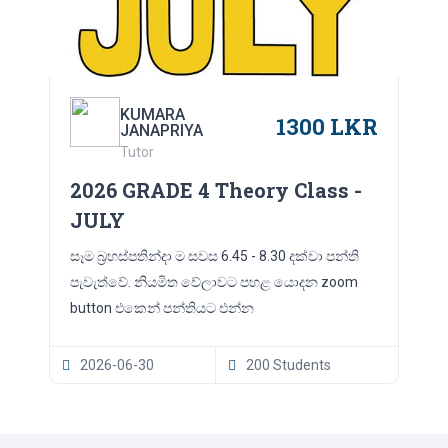
KUMARA
1300 LKR
JANAPRIYA
Tutor
2026 GRADE 4 Theory Class -
JULY
සෑම බ්‍රහස්පතින්දා ම සවස 6.45 - 8.30 දක්වා පන්ති
පැවැත්වේ. නියමිත වේලාවට පහළ යොදන zoom
button එකෙන් පන්තියට එන්න
2026-06-30
200 Students