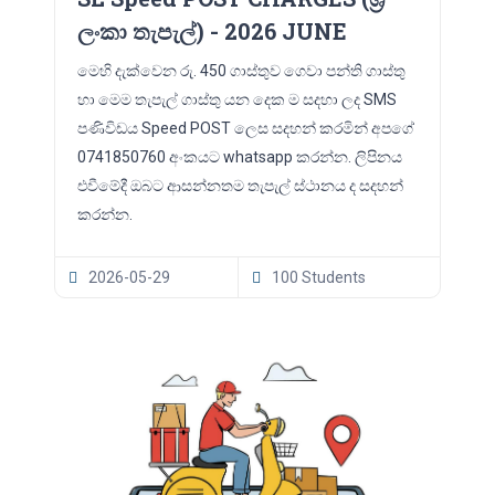
ලංකා තැපැල්) - 2026 JUNE
මෙහි දැක්වෙන රු. 450 ගාස්තුව ගෙවා පන්ති ගාස්තු
හා මෙම තැපැල් ගාස්තු යන දෙක ම සදහා ලද SMS
පණිවිඩය Speed POST ලෙස සදහන් කරමින් අපගේ
0741850760 අංකයට whatsapp කරන්න. ලිපිනය
එවීමේදී ඔබට ආසන්නතම තැපැල් ස්ථානය ද සදහන්
කරන්න.
2026-05-29
100 Students