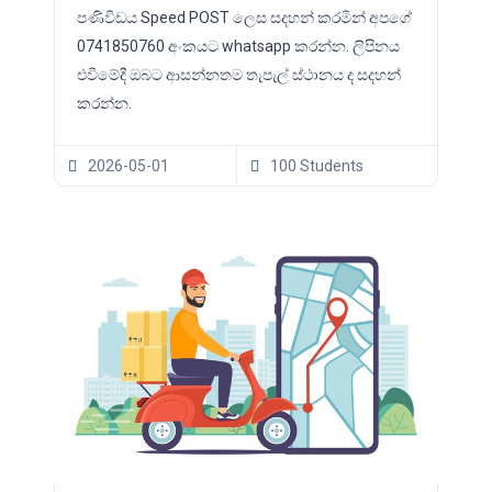
පණිවිඩය Speed POST ලෙස සදහන් කරමින් අපගේ
0741850760 අංකයට whatsapp කරන්න. ලිපිනය
එවීමේදී ඔබට ආසන්නතම තැපැල් ස්ථානය ද සදහන්
කරන්න.
2026-05-01
100 Students