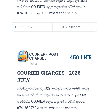
හා මෙම කුරියර් ගාස්තු යන දෙක ම සදහා ලද SMS
පණිවිඩය COURIER ලෙස සදහන් කරමින් අපගේ
0741850760 අංකයට whatsapp කරන්න.
2026-07-30
100 Students
COURIER - POST
450 LKR
CHARGES
Tutor
COURIER CHARGES - 2026
JULY
මෙහි දැක්වෙන රු. 450 ගාස්තුව ගෙවා පන්ති ගාස්තු
හා මෙම කුරියර් ගාස්තු යන දෙක ම සදහා ලද SMS
පණිවිඩය COURIER ලෙස සදහන් කරමින් අපගේ
0741850760 අංකයට whatsapp කරන්න.