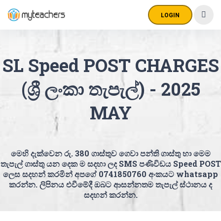
LOGIN
SL Speed POST CHARGES
(ශ්‍රී ලංකා තැපැල්) - 2025
MAY
මෙහි දැක්වෙන රු. 380 ගාස්තුව ගෙවා පන්ති ගාස්තු හා මෙම
තැපැල් ගාස්තු යන දෙක ම සදහා ලද SMS පණිවිඩය Speed POST
ලෙස සදහන් කරමින් අපගේ 0741850760 අංකයට whatsapp
කරන්න. ලිපිනය එවීමේදී ඔබට ආසන්නතම තැපැල් ස්ථානය ද
සදහන් කරන්න.