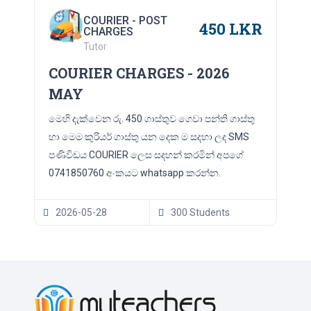
COURIER - POST
450 LKR
CHARGES
Tutor
COURIER CHARGES - 2026
MAY
මෙහි දැක්වෙන රු. 450 ගාස්තුව ගෙවා පන්ති ගාස්තු
හා මෙම කුරියර් ගාස්තු යන දෙක ම සදහා ලද SMS
පණිවිඩය COURIER ලෙස සදහන් කරමින් අපගේ
0741850760 අංකයට whatsapp කරන්න.
2026-05-28
300 Students