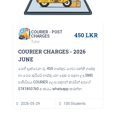
COURIER - POST
450 LKR
CHARGES
Tutor
COURIER CHARGES - 2026
JUNE
මෙහි දැක්වෙන රු. 450 ගාස්තුව ගෙවා පන්ති ගාස්තු
හා මෙම කුරියර් ගාස්තු යන දෙක ම සදහා ලද SMS
පණිවිඩය COURIER ලෙස සදහන් කරමින් අපගේ
0741850760 අංකයට whatsapp කරන්න.
2026-05-29
100 Students