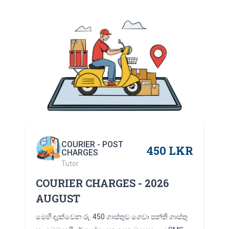
COURIER - POST
450 LKR
CHARGES
Tutor
COURIER CHARGES - 2026
AUGUST
මෙහි දැක්වෙන රු. 450 ගාස්තුව ගෙවා පන්ති ගාස්තු