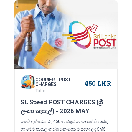
COURIER - POST
450 LKR
CHARGES
Tutor
SL Speed POST CHARGES (ශ්‍රී
ලංකා තැපැල්) - 2026 MAY
මෙහි දැක්වෙන රු. 450 ගාස්තුව ගෙවා පන්ති ගාස්තු
හා මෙම තැපැල් ගාස්තු යන දෙක ම සදහා ලද SMS