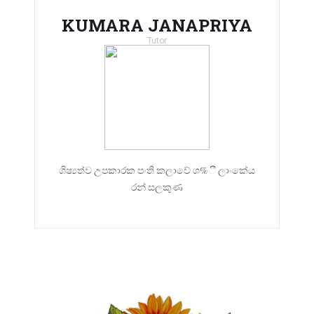
KUMARA JANAPRIYA
Tutor
ශිෂ්‍යත්ව උපකාරක පංති කලාවේ ශ%ී ලාංකේය
රන් සලකුණ