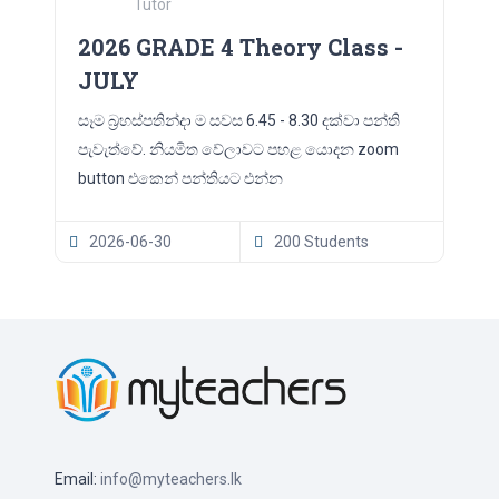
Tutor
2026 GRADE 4 Theory Class -
JULY
සෑම බ්‍රහස්පතින්දා ම සවස 6.45 - 8.30 දක්වා පන්ති
පැවැත්වේ. නියමිත වේලාවට පහළ යොදන zoom
button එකෙන් පන්තියට එන්න
2026-06-30
200 Students
Email:
info@myteachers.lk