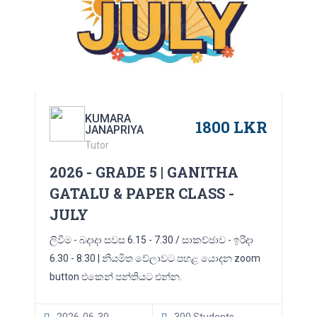
KUMARA
1800 LKR
JANAPRIYA
Tutor
2026 - GRADE 5 | GANITHA
GATALU & PAPER CLASS -
JULY
ලිවීම - බදාදා සවස 6.15 - 7.30 / සාකච්ඡාව - ඉරිදා
6.30 - 8.30 | නියමිත වේලාවට පහළ යොදන zoom
button එකෙන් පන්තියට එන්න.
2026-06-30
300 Students