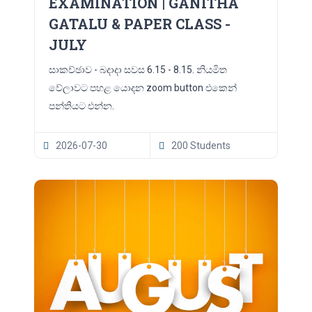
EXAMINATION | GANITHA
GATALU & PAPER CLASS -
JULY
සාකච්ඡාව - බදාදා සවස 6.15 - 8.15. නියමිත
වේලාවට පහළ යොදන zoom button එකෙන්
පන්තියට එන්න.
2026-07-30
200 Students