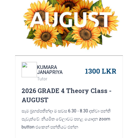
KUMARA
1300 LKR
JANAPRIYA
Tutor
2026 GRADE 4 Theory Class -
AUGUST
සෑම බ්‍රහස්පතින්දා ම සවස 6.30 - 8.30 දක්වා පන්ති
පැවැත්වේ. නියමිත වේලාවට පහළ යොදන zoom
button එකෙන් පන්තියට එන්න