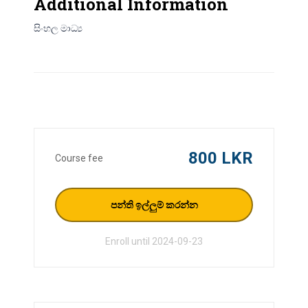
Additional Information
සිංහල මාධ්‍ය
800 LKR
Course fee
පන්ති ඉල්ලුම් කරන්න
Enroll until 2024-09-23